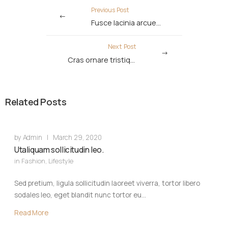
Previous Post
Fusce lacinia arcuet nulla.
Next Post
Cras ornare tristique elit.
Related Posts
by
Admin
|
March 29, 2020
Utaliquam sollicitudin leo.
in
Fashion
,
Lifestyle
Sed pretium, ligula sollicitudin laoreet viverra, tortor libero
sodales leo, eget blandit nunc tortor eu…
Read More